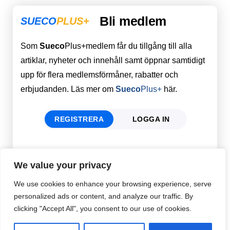
Bli medlem
SUECO
PLUS+
Som
Sueco
Plus+medlem får du tillgång till alla
artiklar, nyheter och innehåll samt öppnar samtidigt
upp för flera medlemsförmåner, rabatter och
erbjudanden. Läs mer om
Sueco
Plus+
här.
REGISTRERA
LOGGA IN
Förnamn
Email
*
We value your privacy
We use cookies to enhance your browsing experience, serve
personalized ads or content, and analyze our traffic. By
Efternamn
Password
*
clicking "Accept All", you consent to our use of cookies.