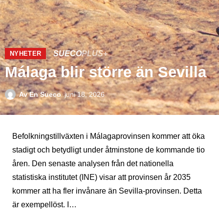
SUECO
PLUS+
NYHETER
Málaga blir större än Sevilla
Av
En Sueco
juni 18, 2026
Befolkningstillväxten i Málagaprovinsen kommer att öka
stadigt och betydligt under åtminstone de kommande tio
åren. Den senaste analysen från det nationella
statistiska institutet (INE) visar att provinsen år 2035
kommer att ha fler invånare än Sevilla-provinsen. Detta
är exempellöst. I…