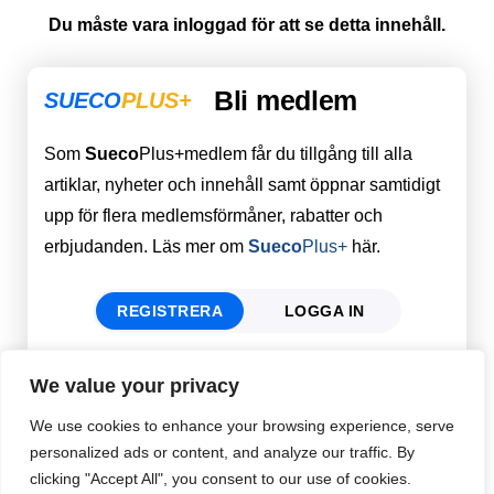
Du måste vara inloggad för att se detta innehåll.
Bli medlem
SUECO
PLUS+
Som
Sueco
Plus+medlem får du tillgång till alla
artiklar, nyheter och innehåll samt öppnar samtidigt
upp för flera medlemsförmåner, rabatter och
erbjudanden. Läs mer om
Sueco
Plus+
här.
REGISTRERA
LOGGA IN
We value your privacy
Förnamn
Email
*
We use cookies to enhance your browsing experience, serve
personalized ads or content, and analyze our traffic. By
clicking "Accept All", you consent to our use of cookies.
Efternamn
Password
*