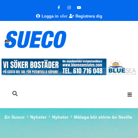
Logga in
eller
Registrera dig
En Sueco
Nyheter
Nyheter
Málaga blir större än Sevilla