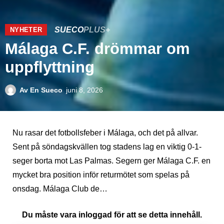
SUECO
PLUS+
NYHETER
Málaga C.F. drömmar om
uppflyttning
Av
En Sueco
juni 8, 2026
Nu rasar det fotbollsfeber i Málaga, och det på allvar.
Sent på söndagskvällen tog stadens lag en viktig 0-1-
seger borta mot Las Palmas. Segern ger Málaga C.F. en
mycket bra position inför returmötet som spelas på
onsdag. Málaga Club de…
Du måste vara inloggad för att se detta innehåll.