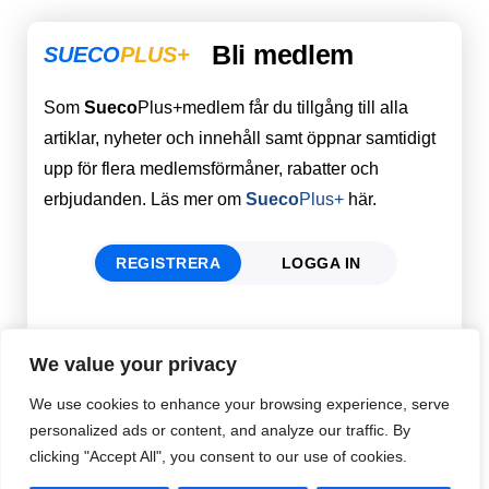
Bli medlem
SUECO
PLUS+
Som
Sueco
Plus+medlem får du tillgång till alla
artiklar, nyheter och innehåll samt öppnar samtidigt
upp för flera medlemsförmåner, rabatter och
erbjudanden. Läs mer om
Sueco
Plus+
här.
REGISTRERA
LOGGA IN
Förnamn
Email
*
We value your privacy
We use cookies to enhance your browsing experience, serve
personalized ads or content, and analyze our traffic. By
Efternamn
Password
*
clicking "Accept All", you consent to our use of cookies.