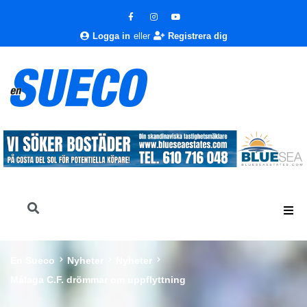
Logga in
eller
Registrera dig
En Sueco
Nyheter
Nyheter
Málaga C.F. drömmar om uppflyttning