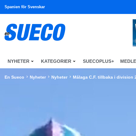
Spanien för Svenskar
NYHETER
KATEGORIER
SUECOPLUS+
MEDL
En Sueco
Nyheter
Nyheter
Málaga C.F. tillbaka i division 