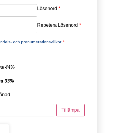
Lösenord
*
Repetera Lösenord
*
ndels- och prenumerationsvillkor
*
ra 44%
ra 33%
ånad
tod