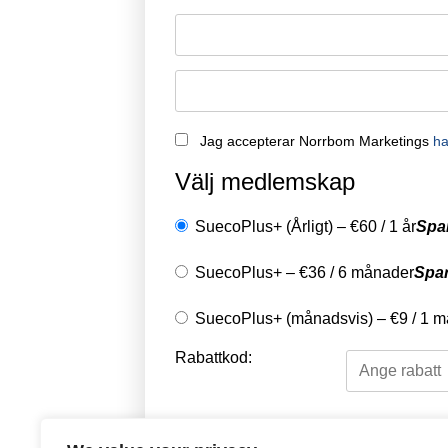
Jag accepterar Norrbom Marketings
ha
Välj medlemskap
SuecoPlus+ (Årligt)
–
€
60
/
1 år
Spa
SuecoPlus+
–
€
36
/
6 månader
Spa
SuecoPlus+ (månadsvis)
–
€
9
/
1 m
Rabattkod:
Välj en betalningsme