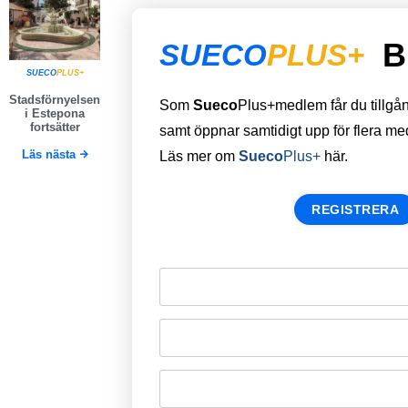
B
SUECO
PLUS+
SUECO
PLUS+
Stadsförnyelsen
Som
Sueco
Plus+medlem får du tillgång 
i Estepona
fortsätter
samt öppnar samtidigt upp för flera m
Läs nästa
Läs mer om
Sueco
Plus+
här.
REGISTRERA
Remember Me