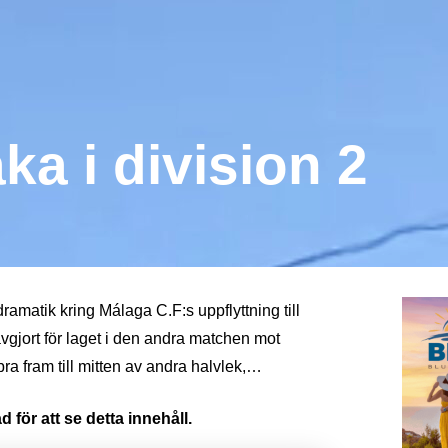
aka i division 2
amatik kring Málaga C.F:s uppflyttning till
vgjort för laget i den andra matchen mot
bra fram till mitten av andra halvlek,…
 för att se detta innehåll.