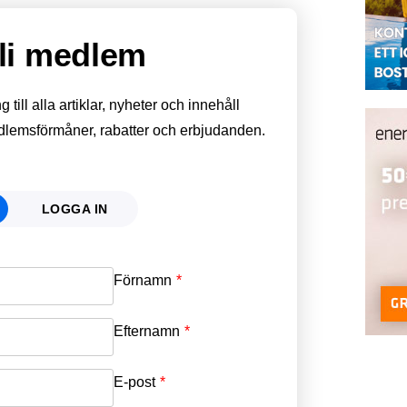
li medlem
till alla artiklar, nyheter och innehåll
edlemsförmåner, rabatter och erbjudanden.
LOGGA IN
Förnamn
Email
*
Efternamn
Password
*
E-post
*