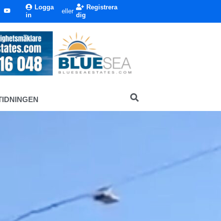
Logga
Registrera
eller
in
dig
TIDNINGEN