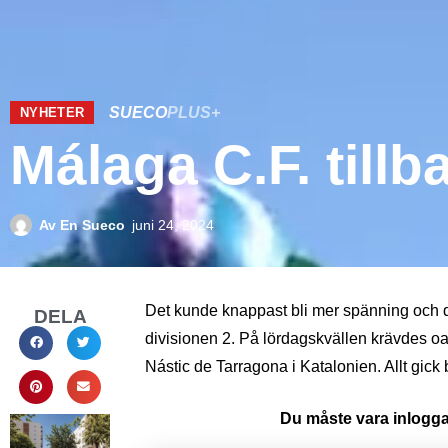
SUECO
PLUS+
NYHETER
Málaga C.F. tillb
Av
En Sueco
juni 24, 2024
Det kunde knappast bli mer spänning och dr
DELA
divisionen 2. På lördagskvällen krävdes oa
Nástic de Tarragona i Katalonien. Allt gick 
Du måste vara inloggad