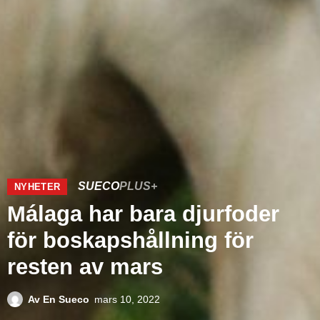
SUECO
PLUS+
NYHETER
Málaga har bara djurfoder
för boskapshållning för
resten av mars
Av
En Sueco
mars 10, 2022