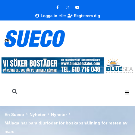
Logga in
eller
Registrera dig
En Sueco
Nyheter
Nyheter
Málaga har bara djurfoder för boskapshållning för resten av
mars