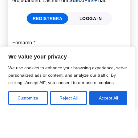
erbjudanden. Läs mer om
Sueco
Plus+
här.
REGISTRERA
LOGGA IN
Förnamn
Email
*
We value your privacy
We use cookies to enhance your browsing experience, serve
Efternamn
Password
*
personalized ads or content, and analyze our traffic. By
clicking "Accept All", you consent to our use of cookies.
Remember Me
E-post
*
Customize
Reject All
Accept All
Lösenord
*