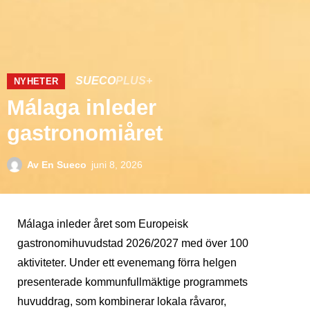
SUECO
PLUS+
NYHETER
Málaga inleder
gastronomiåret
Av
En Sueco
juni 8, 2026
Málaga inleder året som Europeisk
gastronomihuvudstad 2026/2027 med över 100
aktiviteter. Under ett evenemang förra helgen
presenterade kommunfullmäktige programmets
huvuddrag, som kombinerar lokala råvaror,