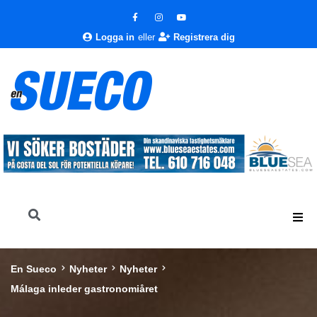
Logga in
eller
Registrera dig
En Sueco
Nyheter
Nyheter
Málaga inleder gastronomiåret