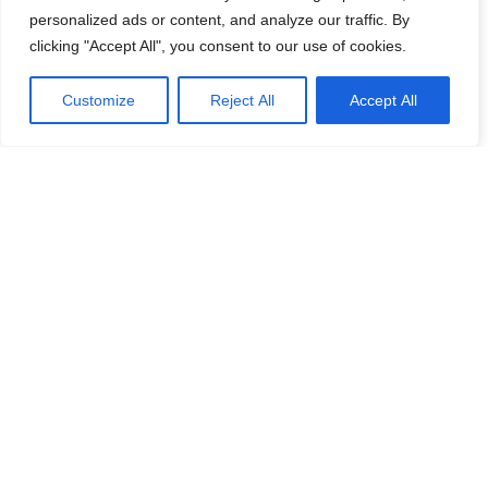
Förnamn
Email
*
personalized ads or content, and analyze our traffic. By
clicking "Accept All", you consent to our use of cookies.
Customize
Reject All
Accept All
Efternamn
Password
*
Remember Me
E-post
*
Lösenord
*
Repetera Lösenord
*
Jag accepterar Norrbom Marketings
handels- och
prenumerationsvillkor
*