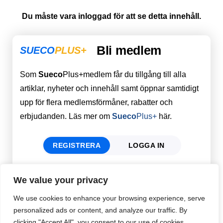
Du måste vara inloggad för att se detta innehåll.
Bli medlem
SUECO
PLUS+
Som
Sueco
Plus+medlem får du tillgång till alla
artiklar, nyheter och innehåll samt öppnar samtidigt
upp för flera medlemsförmåner, rabatter och
erbjudanden. Läs mer om
Sueco
Plus+
här.
REGISTRERA
LOGGA IN
We value your privacy
Förnamn
Email
*
We use cookies to enhance your browsing experience, serve
personalized ads or content, and analyze our traffic. By
clicking "Accept All", you consent to our use of cookies.