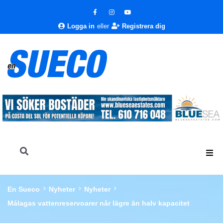
Logga in
eller
Registrera dig
En Sueco
Nyheter
Nyheter
Málagas vattenreservoarer når lägre än halv kapacitet