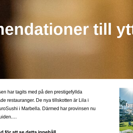
ndationer till yt
sen har tagits med på den prestigefyllda
 restauranger. De nya tillskotten är Lila i
roSushi i Marbella. Därmed har provinsen nu
guiden.…
 för att se detta innehåll.