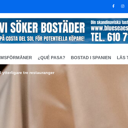
EMSFÖRMÅNER
¿QUÉ PASA?
BOSTAD I SPANIEN
LÄS 
 ytterligare tre restauranger