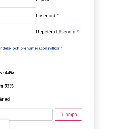
Lösenord
*
Repetera Lösenord
*
ndels- och prenumerationsvillkor
*
ra 44%
ra 33%
ånad