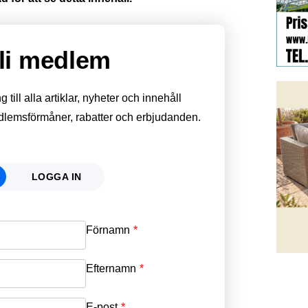
li medlem
till alla artiklar, nyheter och innehåll
edlemsförmåner, rabatter och erbjudanden.
LOGGA IN
Förnamn
Email
*
Efternamn
Password
*
E-post
*