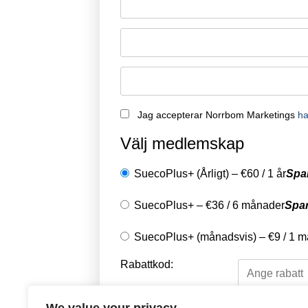
Jag accepterar Norrbom Marketings
ha
Välj medlemskap
SuecoPlus+ (Årligt)
–
€
60
/
1 år
Spa
SuecoPlus+
–
€
36
/
6 månader
Spa
SuecoPlus+ (månadsvis)
–
€
9
/
1 m
Rabattkod: