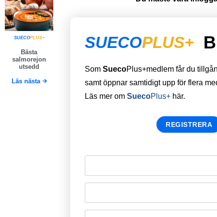
B
SUECO
PLUS+
SUECO
PLUS+
Bästa
salmorejon
utsedd
Som
Sueco
Plus+medlem får du tillgång 
Läs nästa
samt öppnar samtidigt upp för flera m
Läs mer om
Sueco
Plus+
här.
REGISTRERA
Remember Me