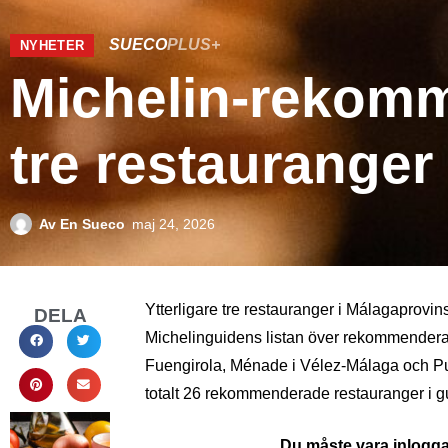
SUECO
PLUS+
NYHETER
Michelin-rekomme
tre restauranger
Av
En Sueco
maj 24, 2026
Ytterligare tre restauranger i Málagaprovin
DELA
Michelinguidens listan över rekommenderade
Fuengirola, Ménade i Vélez-Málaga och Pu
totalt 26 rekommenderade restauranger i 
Du måste vara inloggad