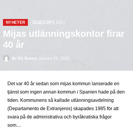
SUECO
PLUS+
NYHETER
Mijas utlänningskontor firar
40 år
Av
En Sueco
januari 22, 2025
Det var 40 år sedan som mijas kommun lanserade en
tjänst som ingen annan kommun i Spanien hade på den
tiden. Kommunens så kallade utlänningsavdelning
(Departamento de Extranjeros) skapades 1985 för att
svara på de administrativa och byråkratiska frågor
som…