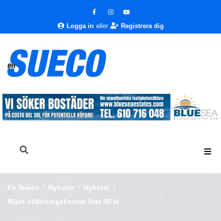
Logga in
eller
Registrera dig
En Sueco
Nyheter
Nyheter
Mijas utlänningskontor firar 40 år