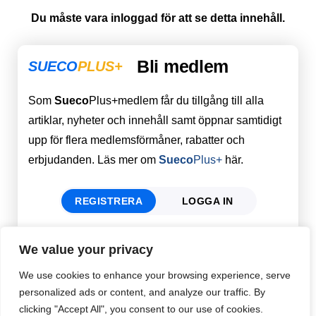
Du måste vara inloggad för att se detta innehåll.
Bli medlem
SUECO
PLUS+
Som
Sueco
Plus+medlem får du tillgång till alla
artiklar, nyheter och innehåll samt öppnar samtidigt
upp för flera medlemsförmåner, rabatter och
erbjudanden. Läs mer om
Sueco
Plus+
här.
REGISTRERA
LOGGA IN
We value your privacy
Förnamn
Email
*
We use cookies to enhance your browsing experience, serve
personalized ads or content, and analyze our traffic. By
clicking "Accept All", you consent to our use of cookies.
Efternamn
Password
*