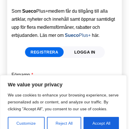
Som
Sueco
Plus+medlem får du tillgång till alla
artiklar, nyheter och innehåll samt öppnar samtidigt
upp för flera medlemsförmåner, rabatter och
erbjudanden. Läs mer om
Sueco
Plus+
här.
REGISTRERA
LOGGA IN
Förnamn
Email
*
We value your privacy
We use cookies to enhance your browsing experience, serve
Efternamn
Password
*
personalized ads or content, and analyze our traffic. By
clicking "Accept All", you consent to our use of cookies.
Remember Me
E-post
*
Customize
Reject All
Accept All