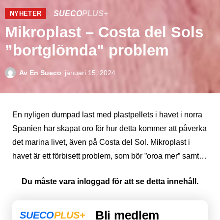
SUECO
PLUS+
NYHETER
Mikroplast – Costa del Sols
”bortglömda" problem
Av
En Sueco
januari 15, 2024
En nyligen dumpad last med plastpellets i havet i norra
Spanien har skapat oro för hur detta kommer att påverka
det marina livet, även på Costa del Sol. Mikroplast i
havet är ett förbisett problem, som bör ”oroa mer” samt…
Du måste vara inloggad för att se detta innehåll.
Bli medlem
SUECO
PLUS+