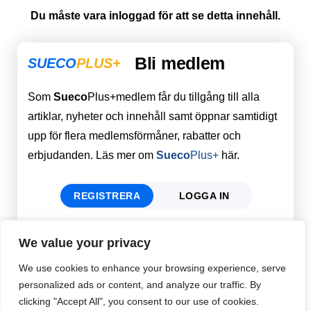
Du måste vara inloggad för att se detta innehåll.
Bli medlem
SUECO
PLUS+
Som
Sueco
Plus+medlem får du tillgång till alla
artiklar, nyheter och innehåll samt öppnar samtidigt
upp för flera medlemsförmåner, rabatter och
erbjudanden. Läs mer om
Sueco
Plus+
här.
REGISTRERA
LOGGA IN
We value your privacy
Förnamn
Email
*
We use cookies to enhance your browsing experience, serve
personalized ads or content, and analyze our traffic. By
clicking "Accept All", you consent to our use of cookies.
Efternamn
Password
*