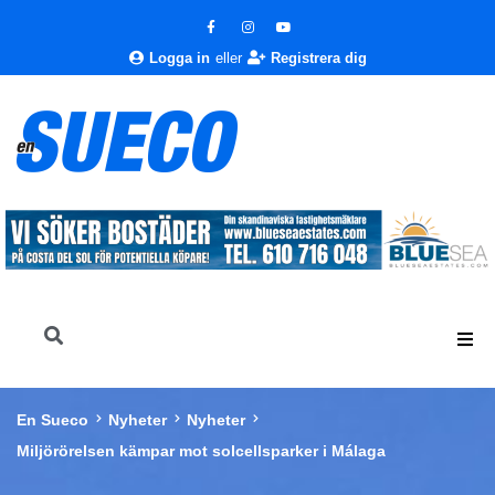
Logga in
eller
Registrera dig
En Sueco
Nyheter
Nyheter
Miljörörelsen kämpar mot solcellsparker i Málaga