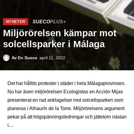
SUECO
PLUS+
NYHETER
Miljörörelsen kämpar mot
solcellsparker i Málaga
Av
En Sueco
april 11, 2022
Det har hållits protester i städer i hela Málagaprovinsen.
Nu har även miljörörelsen Ecologistas en Acción Mijas
presenterat en rad anklagelser mot solcellsparken som
planeras i Alhaurín de la Torre. Miljörörelsens argument
pekar på att högspänningsledningar och jättetorn nästan
i…