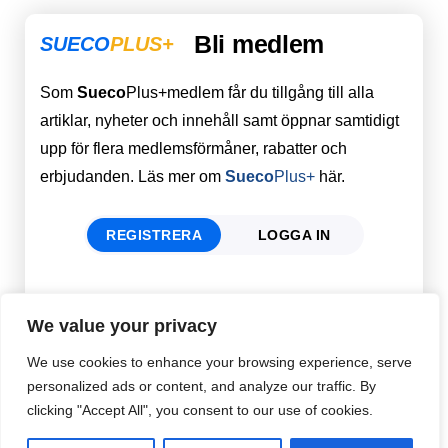
Bli medlem
SUECO
PLUS+
Som
Sueco
Plus+medlem får du tillgång till alla
artiklar, nyheter och innehåll samt öppnar samtidigt
upp för flera medlemsförmåner, rabatter och
erbjudanden. Läs mer om
Sueco
Plus+
här.
REGISTRERA
LOGGA IN
Förnamn
Email
*
We value your privacy
We use cookies to enhance your browsing experience, serve
personalized ads or content, and analyze our traffic. By
Efternamn
Password
*
clicking "Accept All", you consent to our use of cookies.