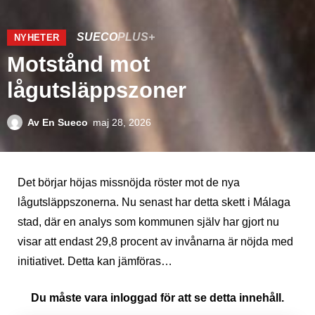
SUECO
PLUS+
NYHETER
Motstånd mot
lågutsläppszoner
Av
En Sueco
maj 28, 2026
Det börjar höjas missnöjda röster mot de nya
lågutsläppszonerna. Nu senast har detta skett i Málaga
stad, där en analys som kommunen själv har gjort nu
visar att endast 29,8 procent av invånarna är nöjda med
initiativet. Detta kan jämföras…
Du måste vara inloggad för att se detta innehåll.