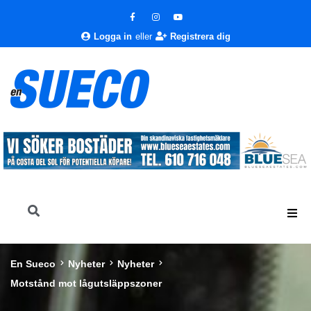
Logga in
eller
Registrera dig
En Sueco
Nyheter
Nyheter
Motstånd mot lågutsläppszoner