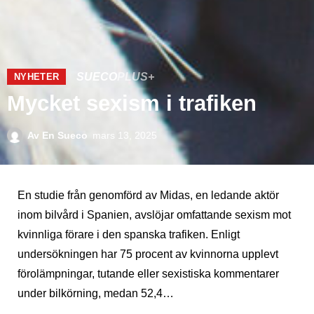
SUECO
PLUS+
NYHETER
Mycket sexism i trafiken
Av
En Sueco
mars 13, 2025
En studie från genomförd av Midas, en ledande aktör
inom bilvård i Spanien, avslöjar omfattande sexism mot
kvinnliga förare i den spanska trafiken. Enligt
undersökningen har 75 procent av kvinnorna upplevt
förolämpningar, tutande eller sexistiska kommentarer
under bilkörning, medan 52,4…