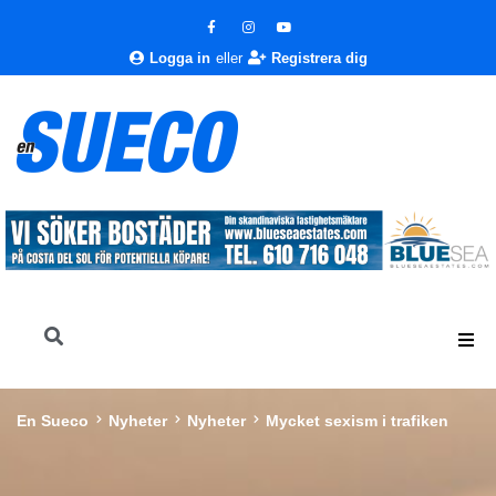
Logga in
eller
Registrera dig
En Sueco
Nyheter
Nyheter
Mycket sexism i trafiken