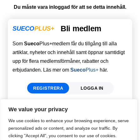
Du måste vara inloggad för att se detta innehåll.
Bli medlem
SUECO
PLUS+
Som
Sueco
Plus+medlem får du tillgång till alla
artiklar, nyheter och innehåll samt öppnar samtidigt
upp för flera medlemsförmåner, rabatter och
erbjudanden. Läs mer om
Sueco
Plus+
här.
REGISTRERA
LOGGA IN
We value your privacy
Förnamn
Email
*
We use cookies to enhance your browsing experience, serve
personalized ads or content, and analyze our traffic. By
clicking "Accept All", you consent to our use of cookies.
Efternamn
Password
*