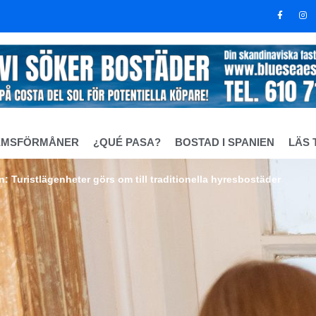
EMSFÖRMÅNER
¿QUÉ PASA?
BOSTAD I SPANIEN
LÄS 
 Turistlägenheter görs om till traditionella hyresbostäder