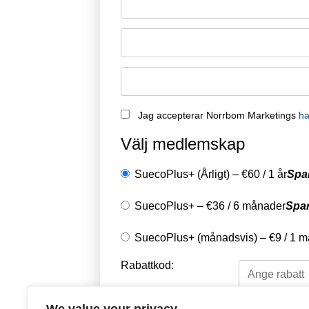
Jag accepterar Norrbom Marketings
ha
Välj medlemskap
SuecoPlus+ (Årligt)
–
€
60
/
1 år
Spa
SuecoPlus+
–
€
36
/
6 månader
Spa
SuecoPlus+ (månadsvis)
–
€
9
/
1 m
Rabattkod: