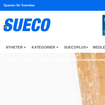
Spanien för Svenskar
NYHETER
KATEGORIER
SUECOPLUS+
MEDL
En Sueco
Nyheter
Nyheter
Ny trend på bostadsmarknaden: