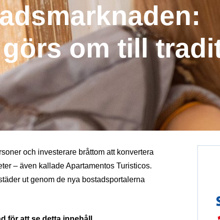
tadsmarknaden:
görs om till tradi
oner och investerare bråttom att konvertera
eter – även kallade Apartamentos Turisticos.
städer ut genom de nya bostadsportalerna
 för att se detta innehåll.