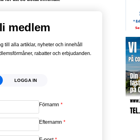
li medlem
till alla artiklar, nyheter och innehåll
edlemsförmåner, rabatter och erbjudanden.
LOGGA IN
Förnamn
Email
*
Efternamn
Password
*
E-post
*