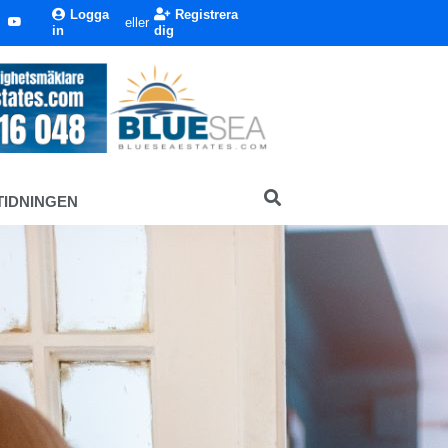
Logga
Registrera
eller
in
dig
TIDNINGEN