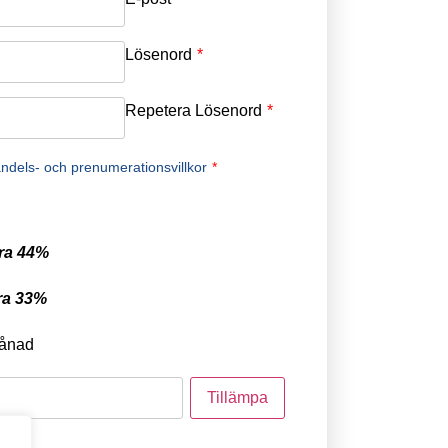
Lösenord
*
Repetera Lösenord
*
ndels- och prenumerationsvillkor
*
ra 44%
ra 33%
ånad