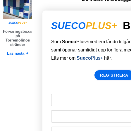
B
SUECO
PLUS+
SUECO
PLUS+
Förvaringsboxar
på
Torremolinos
Som
Sueco
Plus+medlem får du tillgång 
stränder
samt öppnar samtidigt upp för flera m
Läs nästa
Läs mer om
Sueco
Plus+
här.
REGISTRERA
Remember Me