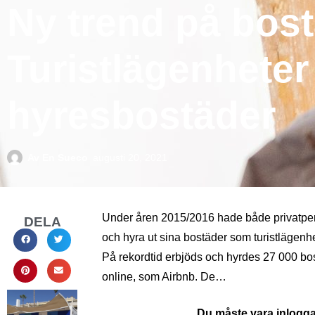
Ny trend på bos
Turistlägenheter 
hyresbostäder
Av
En Sueco
augusti 20, 2021
Under åren 2015/2016 hade både privatpers
DELA
och hyra ut sina bostäder som turistlägenh
På rekordtid erbjöds och hyrdes 27 000 bo
online, som Airbnb. De…
Du måste vara inloggad