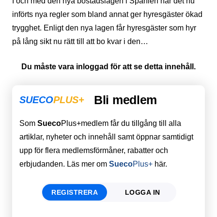
I och med den nya bostadslagen i Spanien har det nu
införts nya regler som bland annat ger hyresgäster ökad
trygghet. Enligt den nya lagen får hyresgäster som hyr
på lång sikt nu rätt till att bo kvar i den…
Du måste vara inloggad för att se detta innehåll.
Bli medlem
SUECO
PLUS+
Som
Sueco
Plus+medlem får du tillgång till alla
artiklar, nyheter och innehåll samt öppnar samtidigt
upp för flera medlemsförmåner, rabatter och
erbjudanden. Läs mer om
Sueco
Plus+
här.
REGISTRERA
LOGGA IN