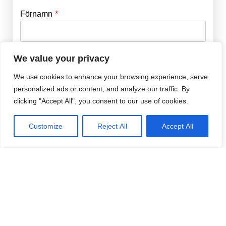
Förnamn
Email
*
Efternamn
Password
*
We value your privacy
We use cookies to enhance your browsing experience, serve
personalized ads or content, and analyze our traffic. By
Remember Me
E-post
*
clicking "Accept All", you consent to our use of cookies.
Customize
Reject All
Accept All
Lösenord
*
Repetera Lösenord
*
Jag accepterar Norrbom Marketings
handels- och