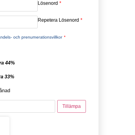
Lösenord
*
Repetera Lösenord
*
ndels- och prenumerationsvillkor
*
ra 44%
ra 33%
ånad
tod