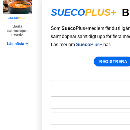
B
SUECO
PLUS+
SUECO
PLUS+
Bästa
Som
Sueco
Plus+medlem får du tillgång 
salmorejon
utsedd
samt öppnar samtidigt upp för flera m
Läs nästa
Läs mer om
Sueco
Plus+
här.
REGISTRERA
Remember Me