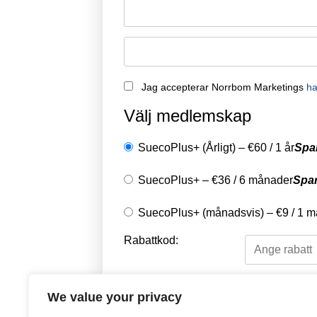
Jag accepterar Norrbom Marketings
ha
Välj medlemskap
SuecoPlus+ (Årligt)
–
€
60
/
1 år
Spa
SuecoPlus+
–
€
36
/
6 månader
Spa
SuecoPlus+ (månadsvis)
–
€
9
/
1 m
Rabattkod:
Välj en betalningsme
We value your privacy