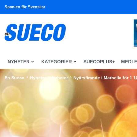
Spanien för Svenskar
NYHETER
KATEGORIER
SUECOPLUS+
MEDL
En Sueco
Nyheter
Nyheter
Nyårsfirande i Marbella för 1 