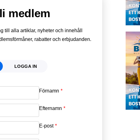
li medlem
till alla artiklar, nyheter och innehåll
edlemsförmåner, rabatter och erbjudanden.
LOGGA IN
Förnamn
Email
*
Efternamn
Password
*
E-post
*