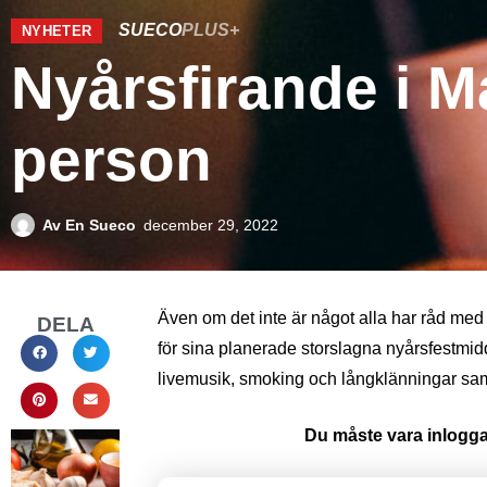
SUECO
PLUS+
NYHETER
Nyårsfirande i M
person
Av
En Sueco
december 29, 2022
Även om det inte är något alla har råd med 
DELA
för sina planerade storslagna nyårsfestmi
livemusik, smoking och långklänningar sam
Du måste vara inloggad