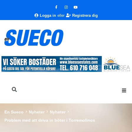
Logga in
eller
Registrera dig
En Sueco
Nyheter
Nyheter
Problem med att driva in böter i Torremolinos