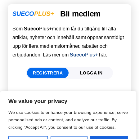
Bli medlem
SUECO
PLUS+
Som
Sueco
Plus+medlem får du tillgång till alla
artiklar, nyheter och innehåll samt öppnar samtidigt
upp för flera medlemsförmåner, rabatter och
erbjudanden. Läs mer om
Sueco
Plus+
här.
REGISTRERA
LOGGA IN
Förnamn
Email
*
We value your privacy
We use cookies to enhance your browsing experience, serve
personalized ads or content, and analyze our traffic. By
Efternamn
Password
*
clicking "Accept All", you consent to our use of cookies.