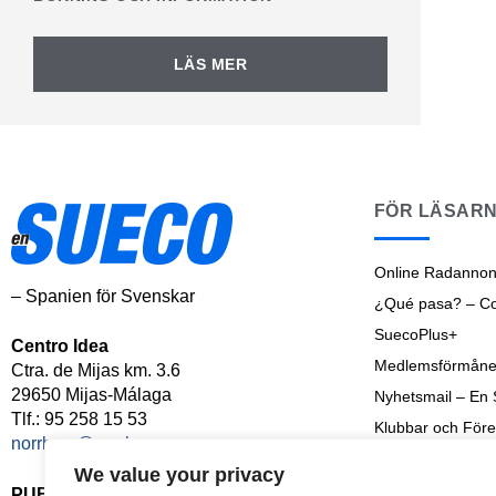
LÄS MER
FÖR LÄSAR
Online Radannon
– Spanien för Svenskar
¿Qué pasa? – Cos
SuecoPlus+
Centro Idea
Medlemsförmåne
Ctra. de Mijas km. 3.6
29650 Mijas-Málaga
Nyhetsmail – En
Tlf.: 95 258 15 53
Klubbar och Före
norrbom@norrbom.com
Shoptalk
We value your privacy
Senaste Nyheter
PUBLICERAD