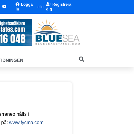
Logga
Registrera
eller
in
dig
TIDNINGEN
rraneo hålls i
o på:
www.fycma.com
.