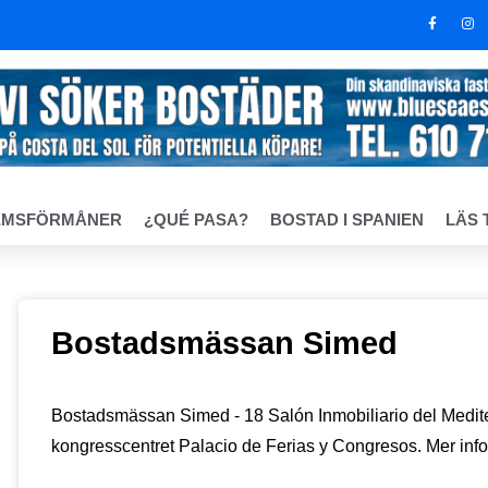
EMSFÖRMÅNER
¿QUÉ PASA?
BOSTAD I SPANIEN
LÄS 
Bostadsmässan Simed
Bostadsmässan Simed - 18 Salón Inmobiliario del Medite
kongresscentret Palacio de Ferias y Congresos. Mer inf