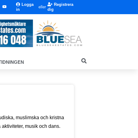
Logga
Registrera
eller
in
dig
TIDNINGEN
 judiska, muslimska och kristna
 aktiviteter, musik och dans.