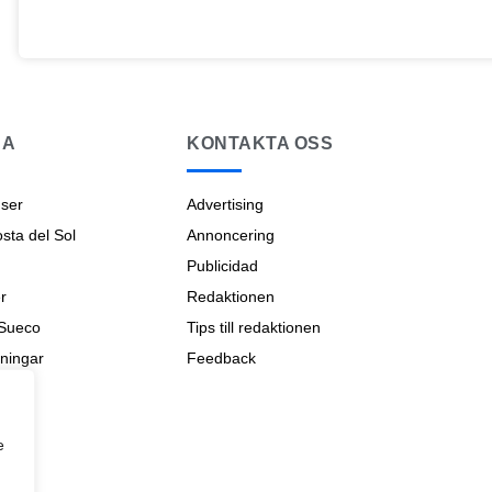
NA
KONTAKTA OSS
ser
Advertising
ta del Sol
Annoncering
Publicidad
r
Redaktionen
 Sueco
Tips till redaktionen
ningar
Feedback
na
e