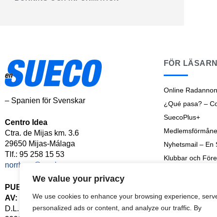
FÖR LÄSAR
Online Radannon
– Spanien för Svenskar
¿Qué pasa? – Cos
SuecoPlus+
Centro Idea
Medlemsförmåne
Ctra. de Mijas km. 3.6
29650 Mijas-Málaga
Nyhetsmail – En
Tlf.: 95 258 15 53
Klubbar och Före
norrbom@norrbom.com
Shoptalk
We value your privacy
Senaste Nyheter
PUBLICERAD
We use cookies to enhance your browsing experience, serv
AV:
Arkiv
personalized ads or content, and analyze our traffic. By
D.L. MA-126-