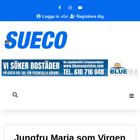
Logga in
eller
Registrera dig
Jungfru Maria som Virgen