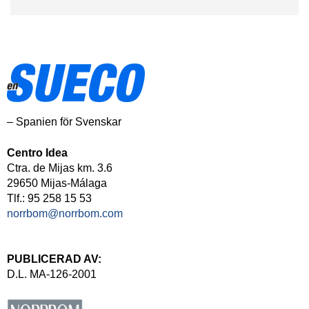
– Spanien för Svenskar
Centro Idea
Ctra. de Mijas km. 3.6
29650 Mijas-Málaga
Tlf.: 95 258 15 53
norrbom@norrbom.com
PUBLICERAD AV:
D.L. MA-126-2001