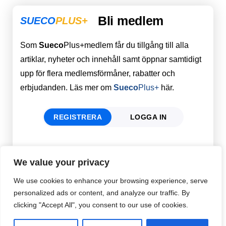
Bli medlem
SUECO
PLUS+
Som
Sueco
Plus+medlem får du tillgång till alla
artiklar, nyheter och innehåll samt öppnar samtidigt
upp för flera medlemsförmåner, rabatter och
erbjudanden. Läs mer om
Sueco
Plus+
här.
REGISTRERA
LOGGA IN
Förnamn
Email
*
We value your privacy
We use cookies to enhance your browsing experience, serve
personalized ads or content, and analyze our traffic. By
Efternamn
Password
*
clicking "Accept All", you consent to our use of cookies.