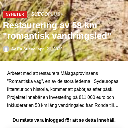
SUECO
PLUS+
NYHETER
Restaurering av 58 km
"romantisk vandringsled"
Av
En Sueco
april 20, 2025
Arbetet med att restaurera Málagaprovinsens
”Romantiska väg”, en av de stora lederna i Sydeuropas
litteratur och historia, kommer att påbörjas efter påsk.
Projektet innebär en investering på 811 000 euro och
inkluderar en 58 km lång vandringsled från Ronda till…
Du måste vara inloggad för att se detta innehåll.