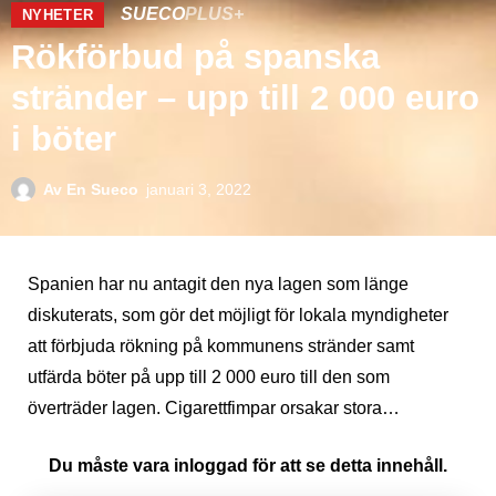
SUECO
PLUS+
NYHETER
Rökförbud på spanska
stränder – upp till 2 000 euro
i böter
Av
En Sueco
januari 3, 2022
Spanien har nu antagit den nya lagen som länge
diskuterats, som gör det möjligt för lokala myndigheter
att förbjuda rökning på kommunens stränder samt
utfärda böter på upp till 2 000 euro till den som
överträder lagen. Cigarettfimpar orsakar stora…
Du måste vara inloggad för att se detta innehåll.