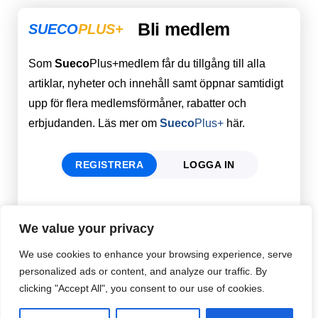
Bli medlem
SUECO
PLUS+
Som
Sueco
Plus+medlem får du tillgång till alla
artiklar, nyheter och innehåll samt öppnar samtidigt
upp för flera medlemsförmåner, rabatter och
erbjudanden. Läs mer om
Sueco
Plus+
här.
REGISTRERA
LOGGA IN
Förnamn
Email
*
We value your privacy
We use cookies to enhance your browsing experience, serve
personalized ads or content, and analyze our traffic. By
Efternamn
Password
*
clicking "Accept All", you consent to our use of cookies.