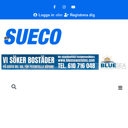
Logga in
eller
Registrera dig
En Sueco
Nyheter
Nyheter
Rökförbud på spanska stränder – upp till 2 000 euro i böter