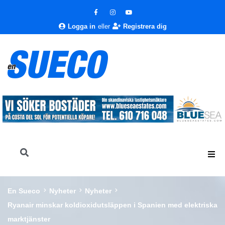
Logga in
eller
Registrera dig
En Sueco
Nyheter
Nyheter
Ryanair minskar koldioxidutsläppen i Spanien med elektriska
marktjänster