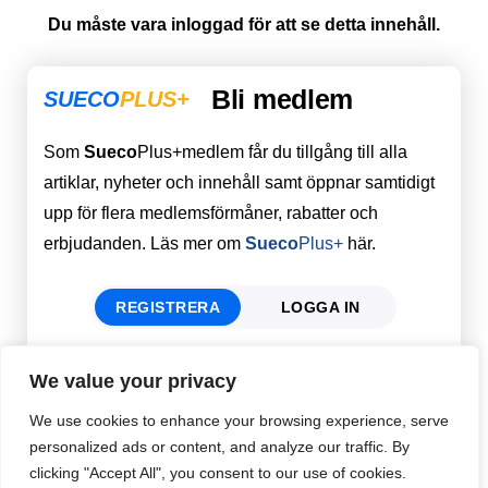
Du måste vara inloggad för att se detta innehåll.
Bli medlem
SUECO
PLUS+
Som
Sueco
Plus+medlem får du tillgång till alla
artiklar, nyheter och innehåll samt öppnar samtidigt
upp för flera medlemsförmåner, rabatter och
erbjudanden. Läs mer om
Sueco
Plus+
här.
REGISTRERA
LOGGA IN
We value your privacy
Förnamn
Email
*
We use cookies to enhance your browsing experience, serve
personalized ads or content, and analyze our traffic. By
clicking "Accept All", you consent to our use of cookies.
Efternamn
Password
*