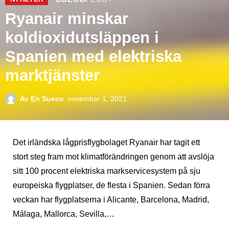
Ryanair minskar
koldioxidutsläppen i
Spanien med elektriska
marktjänster
Av
En Sueco
november 1, 2021
Det irländska lågprisflygbolaget Ryanair har tagit ett
stort steg fram mot klimatförändringen genom att avslöja
sitt 100 procent elektriska markservicesystem på sju
europeiska flygplatser, de flesta i Spanien. Sedan förra
veckan har flygplatserna i Alicante, Barcelona, ​​​​Madrid,
Málaga, Mallorca, Sevilla,…