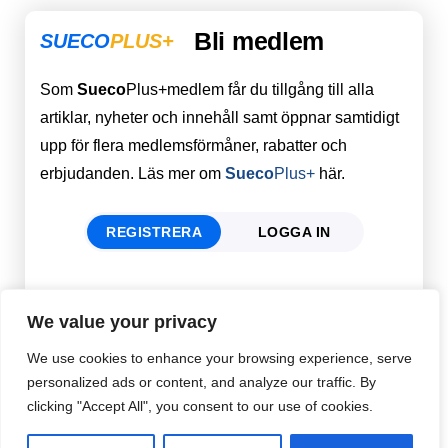
Bli medlem
SUECO
PLUS+
Som
Sueco
Plus+medlem får du tillgång till alla
artiklar, nyheter och innehåll samt öppnar samtidigt
upp för flera medlemsförmåner, rabatter och
erbjudanden. Läs mer om
Sueco
Plus+
här.
REGISTRERA
LOGGA IN
Förnamn
Email
*
We value your privacy
We use cookies to enhance your browsing experience, serve
personalized ads or content, and analyze our traffic. By
Efternamn
Password
*
clicking "Accept All", you consent to our use of cookies.