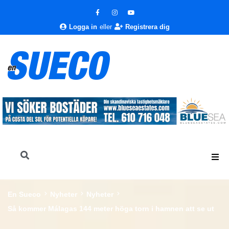
Logga in
eller
Registrera dig
En Sueco
Nyheter
Nyheter
Så kommer Málagas 144 meter höga torn i hamnen att se ut