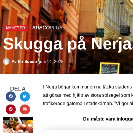
SUECO
PLUS+
NYHETER
Skugga på Nerja
Av
En Sueco
juni 14, 2026
I Nerja börjar kommunen nu täcka stadens
DELA
att göras med hjälp av stora solsegel som
trafikerade gatorna i stadskärnan. ”Vi gör al
Du måste vara inloggad