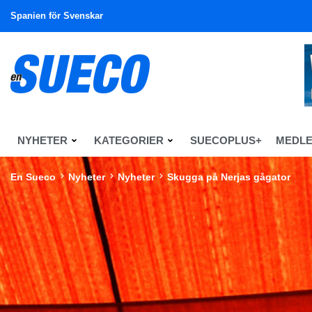
Spanien för Svenskar
NYHETER
KATEGORIER
SUECOPLUS+
MEDL
En Sueco
Nyheter
Nyheter
Skugga på Nerjas gågator