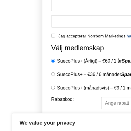
Jag accepterar Norrbom Marketings
ha
Välj medlemskap
SuecoPlus+ (Årligt)
–
€
60
/
1 år
Spa
SuecoPlus+
–
€
36
/
6 månader
Spa
SuecoPlus+ (månadsvis)
–
€
9
/
1 m
Rabattkod:
Välj en betalningsme
We value your privacy