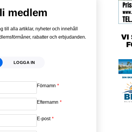
li medlem
till alla artiklar, nyheter och innehåll
edlemsförmåner, rabatter och erbjudanden.
LOGGA IN
Förnamn
Email
*
Efternamn
Password
*
E-post
*