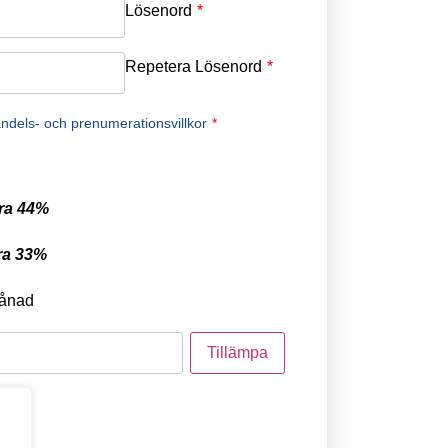
Lösenord
*
Repetera Lösenord
*
ndels- och prenumerationsvillkor
*
ra 44%
ra 33%
ånad
tod