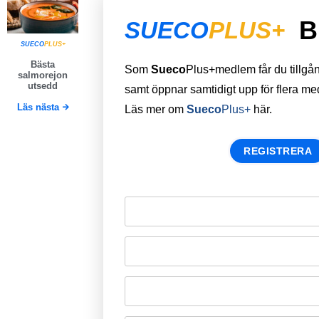
B
SUECO
PLUS+
SUECO
PLUS+
Bästa
Som
Sueco
Plus+medlem får du tillgång 
salmorejon
utsedd
samt öppnar samtidigt upp för flera m
Läs nästa
Läs mer om
Sueco
Plus+
här.
REGISTRERA
Remember Me