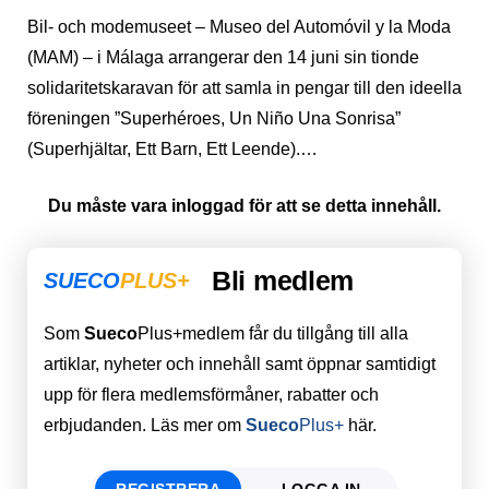
Bil- och modemuseet – Museo del Automóvil y la Moda
(MAM) – i Málaga arrangerar den 14 juni sin tionde
solidaritetskaravan för att samla in pengar till den ideella
föreningen ”Superhéroes, Un Niño Una Sonrisa”
(Superhjältar, Ett Barn, Ett Leende).…
Du måste vara inloggad för att se detta innehåll.
Bli medlem
SUECO
PLUS+
Som
Sueco
Plus+medlem får du tillgång till alla
artiklar, nyheter och innehåll samt öppnar samtidigt
upp för flera medlemsförmåner, rabatter och
erbjudanden. Läs mer om
Sueco
Plus+
här.
REGISTRERA
LOGGA IN