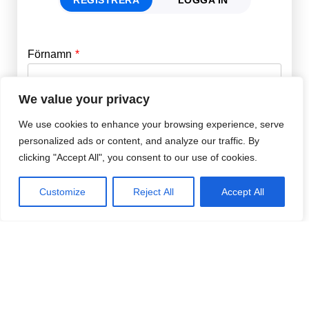
Förnamn
Email
*
We value your privacy
Efternamn
Password
*
We use cookies to enhance your browsing experience, serve
personalized ads or content, and analyze our traffic. By
clicking "Accept All", you consent to our use of cookies.
Remember Me
E-post
*
Customize
Reject All
Accept All
Lösenord
*
Repetera Lösenord
*