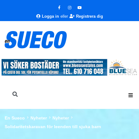
Logga in
eller
Registrera dig
En Sueco
Nyheter
Nyheter
Solidaritetskaravan för leenden till sjuka barn