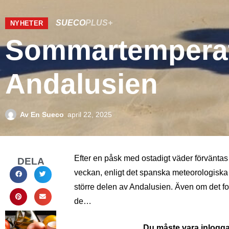
SUECO
PLUS+
NYHETER
Sommartemperatu
Andalusien
Av
En Sueco
april 22, 2025
Efter en påsk med ostadigt väder förväntas
DELA
veckan, enligt det spanska meteorologiska 
större delen av Andalusien. Även om det for
de…
Du måste vara inloggad