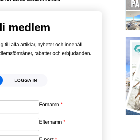
li medlem
till alla artiklar, nyheter och innehåll
edlemsförmåner, rabatter och erbjudanden.
LOGGA IN
Förnamn
Email
*
Efternamn
Password
*
E-post
*