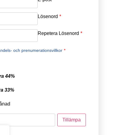
Lösenord
*
Repetera Lösenord
*
ndels- och prenumerationsvillkor
*
ra 44%
ra 33%
ånad