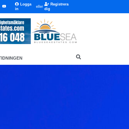
Logga
Registrera
eller
in
dig
TIDNINGEN