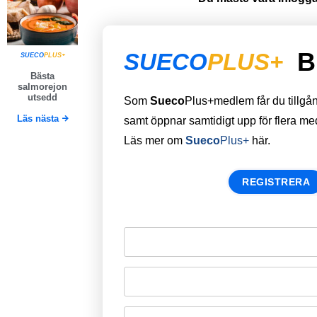
B
SUECO
PLUS+
SUECO
PLUS+
Bästa
salmorejon
utsedd
Som
Sueco
Plus+medlem får du tillgång 
Läs nästa
samt öppnar samtidigt upp för flera m
Läs mer om
Sueco
Plus+
här.
REGISTRERA
Remember Me