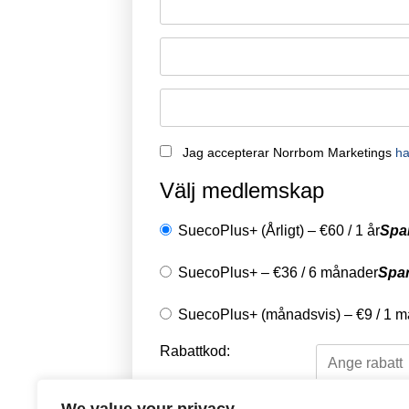
Jag accepterar Norrbom Marketings
ha
Välj medlemskap
SuecoPlus+ (Årligt)
–
€
60
/
1 år
Spa
SuecoPlus+
–
€
36
/
6 månader
Spa
SuecoPlus+ (månadsvis)
–
€
9
/
1 m
Rabattkod: