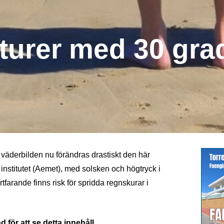
rer med 30 grad
 väderbilden nu förändras drastiskt den här
institutet (Aemet), med solsken och högtryck i
tfarande finns risk för spridda regnskurar i
 för att se detta innehåll.