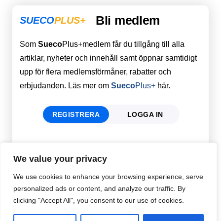
Bli medlem
SUECO
PLUS+
Som
Sueco
Plus+medlem får du tillgång till alla
artiklar, nyheter och innehåll samt öppnar samtidigt
upp för flera medlemsförmåner, rabatter och
erbjudanden. Läs mer om
Sueco
Plus+
här.
REGISTRERA
LOGGA IN
Förnamn
Email
*
We value your privacy
We use cookies to enhance your browsing experience, serve
personalized ads or content, and analyze our traffic. By
Efternamn
Password
*
clicking "Accept All", you consent to our use of cookies.