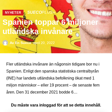
SUECO
PLUS+
NYHETER
Spanien toppar 6 miljoner
utländska invånare
Av
En Sueco
april 20, 2022
Fler utländska invånare än någonsin tidigare bor nu i
Spanien. Enligt den spanska statistiska centralbyrån
(INE) har landets utländska befolkning ökat med 1
miljon människor – eller 19 procent – de senaste fem
åren. Den 31 december 2021 bodde 6…
Du måste vara inloggad för att se detta innehåll.