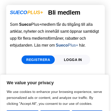
Bli medlem
SUECO
PLUS+
Som
Sueco
Plus+medlem får du tillgång till alla
artiklar, nyheter och innehåll samt öppnar samtidigt
upp för flera medlemsförmåner, rabatter och
erbjudanden. Läs mer om
Sueco
Plus+
här.
REGISTRERA
LOGGA IN
Förnamn
Email
*
We value your privacy
We use cookies to enhance your browsing experience, serve
personalized ads or content, and analyze our traffic. By
Efternamn
Password
*
clicking "Accept All", you consent to our use of cookies.