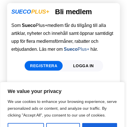
Bli medlem
SUECO
PLUS+
Som
Sueco
Plus+medlem får du tillgång till alla
artiklar, nyheter och innehåll samt öppnar samtidigt
upp för flera medlemsförmåner, rabatter och
erbjudanden. Läs mer om
Sueco
Plus+
här.
REGISTRERA
LOGGA IN
Förnamn
Email
*
We value your privacy
We use cookies to enhance your browsing experience, serve
personalized ads or content, and analyze our traffic. By
Efternamn
Password
*
clicking "Accept All", you consent to our use of cookies.