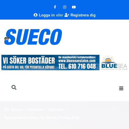
Logga in
eller
Registrera dig
En Sueco
Nyheter
Nyheter
Spanjorerna redo för Black Friday-köp