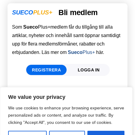
Bli medlem
SUECO
PLUS+
Som
Sueco
Plus+medlem får du tillgång till alla
artiklar, nyheter och innehåll samt öppnar samtidigt
upp för flera medlemsförmåner, rabatter och
erbjudanden. Läs mer om
Sueco
Plus+
här.
REGISTRERA
LOGGA IN
Förnamn
Email
*
We value your privacy
We use cookies to enhance your browsing experience, serve
personalized ads or content, and analyze our traffic. By
Efternamn
Password
*
clicking "Accept All", you consent to our use of cookies.