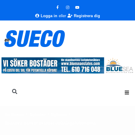
Logga in
eller
Registrera dig
En Sueco
Nyheter
Nyheter
Spanska banker skärper utlåningskriterierna