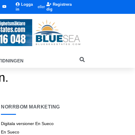
Logga
Registrera
eller
in
dig
TIDNINGEN
n.
NORRBOM MARKETING
Digitala versioner En Sueco
En Sueco