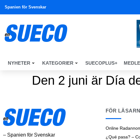
Spanien för Svenskar
NYHETER
KATEGORIER
SUECOPLUS+
MEDL
Den 2 juni är Día d
FÖR LÄSAR
Online Radannon
– Spanien för Svenskar
¿Qué pasa? – Cos