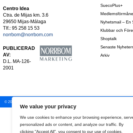
SuecoPlus+
Centro Idea
Medlemsförmåne
Ctra. de Mijas km. 3.6
29650 Mijas-Málaga
Nyhetsmail – En
Tlf.: 95 258 15 53
Klubbar och Före
norrbom@norrbom.com
Shoptalk
Senaste Nyheter
PUBLICERAD
AV:
Arkiv
D.L. MA-126-
2001
© 2009-
2026
En Sueco
– Norrbom Marketing.
We value your privacy
We use cookies to enhance your browsing experience, serv
personalized ads or content, and analyze our traffic. By
clicking "Accept All", you consent to our use of cookies.