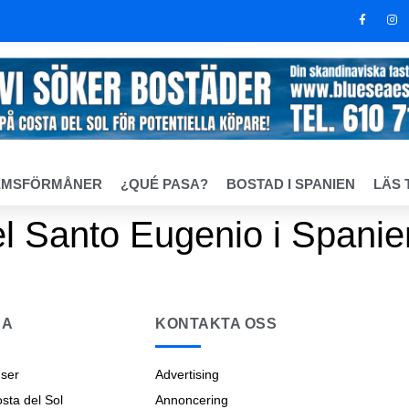
EMSFÖRMÅNER
¿QUÉ PASA?
BOSTAD I SPANIEN
LÄS 
el Santo Eugenio i Spanie
NA
KONTAKTA OSS
ser
Advertising
ta del Sol
Annoncering