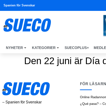
Spanien för Svenskar
NYHETER
KATEGORIER
SUECOPLUS+
MEDL
Den 22 juni är Día 
FÖR LÄSAR
Online Radannon
– Spanien för Svenskar
¿Qué pasa? – Cos