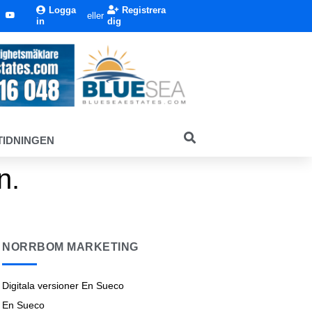
Logga
Registrera
eller
in
dig
TIDNINGEN
n.
NORRBOM MARKETING
Digitala versioner En Sueco
En Sueco