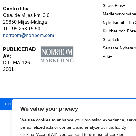
SuecoPlus+
Centro Idea
Medlemsförmåne
Ctra. de Mijas km. 3.6
29650 Mijas-Málaga
Nyhetsmail – En
Tlf.: 95 258 15 53
Klubbar och Före
norrbom@norrbom.com
Shoptalk
Senaste Nyheter
PUBLICERAD
AV:
Arkiv
D.L. MA-126-
2001
© 2009-
2026
En Sueco
– Norrbom Marketing.
We value your privacy
We use cookies to enhance your browsing experience, serv
personalized ads or content, and analyze our traffic. By
clicking "Accept All", you consent to our use of cookies.