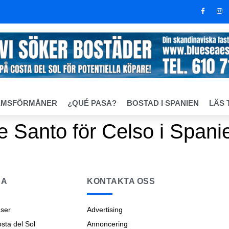
EMSFÖRMÅNER
¿QUÉ PASA?
BOSTAD I SPANIEN
LÄS 
de Santo för Celso i Spani
NA
KONTAKTA OSS
ser
Advertising
ta del Sol
Annoncering