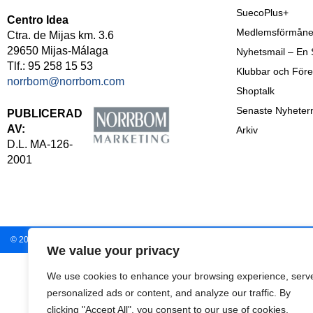
SuecoPlus+
Centro Idea
Medlemsförmåne
Ctra. de Mijas km. 3.6
29650 Mijas-Málaga
Nyhetsmail – En
Tlf.: 95 258 15 53
Klubbar och Före
norrbom@norrbom.com
Shoptalk
Senaste Nyheter
PUBLICERAD
AV:
Arkiv
D.L. MA-126-
2001
© 2009-
2026
En Sueco
– Norrbom Marketing.
We value your privacy
We use cookies to enhance your browsing experience, serv
personalized ads or content, and analyze our traffic. By
clicking "Accept All", you consent to our use of cookies.