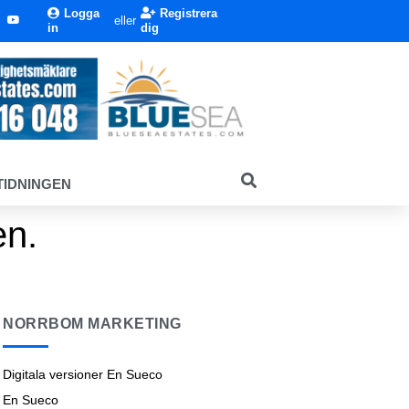
Logga
Registrera
eller
in
dig
TIDNINGEN
en.
NORRBOM MARKETING
Digitala versioner En Sueco
En Sueco