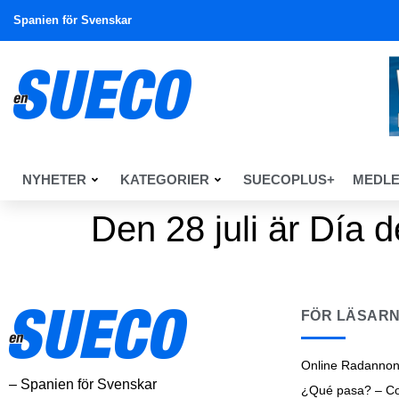
Spanien för Svenskar
NYHETER
KATEGORIER
SUECOPLUS+
MEDL
Den 28 juli är Día 
FÖR LÄSAR
Online Radannon
– Spanien för Svenskar
¿Qué pasa? – Cos