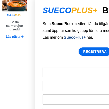
B
SUECO
PLUS+
SUECO
PLUS+
Bästa
Som
Sueco
Plus+medlem får du tillgång 
salmorejon
utsedd
samt öppnar samtidigt upp för flera m
Läs nästa
Läs mer om
Sueco
Plus+
här.
REGISTRERA
Remember Me