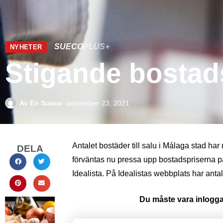
SUECO
PLUS+
NYHETER
Stigande bostads
Av
En Sueco
september 23, 2021
Antalet bostäder till salu i Málaga stad ha
DELA
förväntas nu pressa upp bostadspriserna på
Idealista. På Idealistas webbplats har antal
Du måste vara inloggad