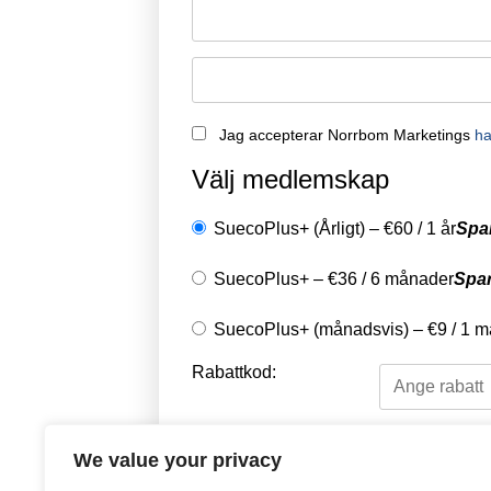
Jag accepterar Norrbom Marketings
ha
Välj medlemskap
SuecoPlus+ (Årligt)
–
€
60
/
1 år
Spa
SuecoPlus+
–
€
36
/
6 månader
Spa
SuecoPlus+ (månadsvis)
–
€
9
/
1 m
Rabattkod:
Välj en betalningsme
We value your privacy