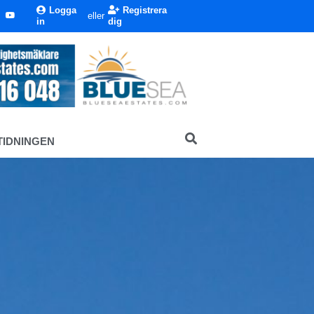
Logga
Registrera
eller
in
dig
TIDNINGEN