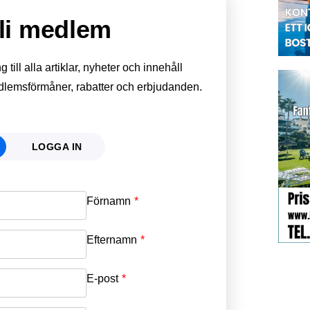
li medlem
till alla artiklar, nyheter och innehåll
edlemsförmåner, rabatter och erbjudanden.
LOGGA IN
Förnamn
Email
*
Efternamn
Password
*
E-post
*