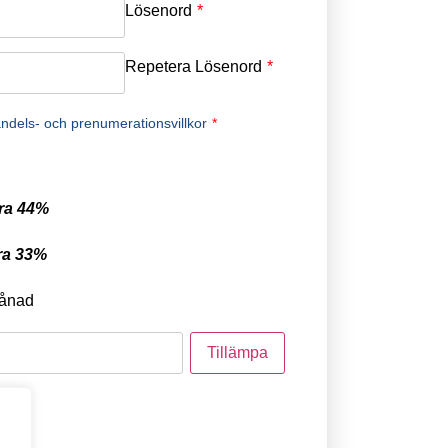
Lösenord
*
Repetera Lösenord
*
ndels- och prenumerationsvillkor
*
ra 44%
ra 33%
ånad
tod