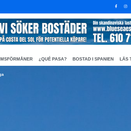
EMSFÖRMÅNER
¿QUÉ PASA?
BOSTAD I SPANIEN
LÄS 
ga