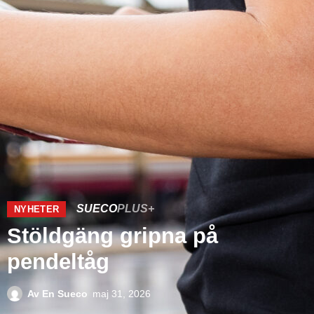
SUECO
PLUS+
NYHETER
Stöldgäng gripna på
pendeltåg
Av
En Sueco
maj 31, 2026