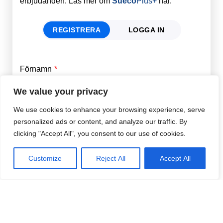
erbjudanden. Läs mer om
Sueco
Plus+
här.
REGISTRERA
LOGGA IN
Förnamn
Email
*
We value your privacy
We use cookies to enhance your browsing experience, serve
Efternamn
Password
*
personalized ads or content, and analyze our traffic. By
clicking "Accept All", you consent to our use of cookies.
Remember Me
E-post
*
Customize
Reject All
Accept All
Lösenord
*