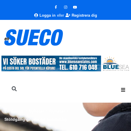
Logga in
eller
Registrera dig
En Sueco
Nyheter
Nyheter
Stöldgäng gripna på pendeltåg