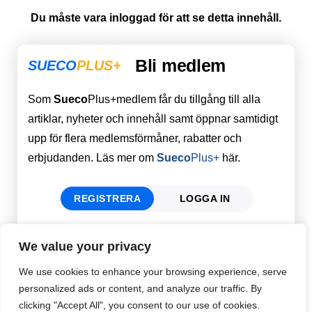
Du måste vara inloggad för att se detta innehåll.
Bli medlem
SUECO
PLUS+
Som
Sueco
Plus+medlem får du tillgång till alla
artiklar, nyheter och innehåll samt öppnar samtidigt
upp för flera medlemsförmåner, rabatter och
erbjudanden. Läs mer om
Sueco
Plus+
här.
REGISTRERA
LOGGA IN
We value your privacy
Förnamn
Email
*
We use cookies to enhance your browsing experience, serve
personalized ads or content, and analyze our traffic. By
clicking "Accept All", you consent to our use of cookies.
Efternamn
Password
*