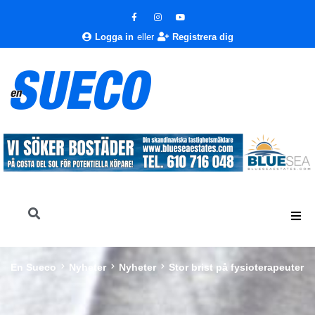
Logga in
eller
Registrera dig
En Sueco
Nyheter
Nyheter
Stor brist på fysioterapeuter