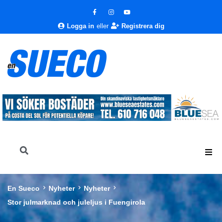
Logga in
eller
Registrera dig
En Sueco
Nyheter
Nyheter
Stor julmarknad och juleljus i Fuengirola