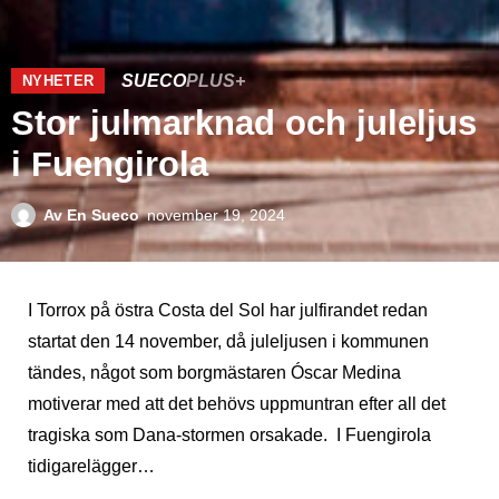
SUECO
PLUS+
NYHETER
Stor julmarknad och juleljus
i Fuengirola
Av
En Sueco
november 19, 2024
I Torrox på östra Costa del Sol har julfirandet redan
startat den 14 november, då juleljusen i kommunen
tändes, något som borgmästaren Óscar Medina
motiverar med att det behövs uppmuntran efter all det
tragiska som Dana-stormen orsakade. I Fuengirola
tidigarelägger…