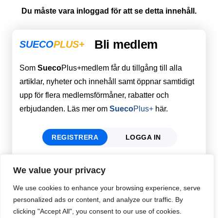
Du måste vara inloggad för att se detta innehåll.
Bli medlem
SUECO
PLUS+
Som
Sueco
Plus+medlem får du tillgång till alla
artiklar, nyheter och innehåll samt öppnar samtidigt
upp för flera medlemsförmåner, rabatter och
erbjudanden. Läs mer om
Sueco
Plus+
här.
REGISTRERA
LOGGA IN
We value your privacy
Förnamn
Email
*
We use cookies to enhance your browsing experience, serve
personalized ads or content, and analyze our traffic. By
clicking "Accept All", you consent to our use of cookies.
Efternamn
Password
*