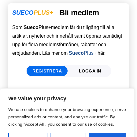
Bli medlem
SUECO
PLUS+
Som
Sueco
Plus+medlem får du tillgång till alla
artiklar, nyheter och innehåll samt öppnar samtidigt
upp för flera medlemsförmåner, rabatter och
erbjudanden. Läs mer om
Sueco
Plus+
här.
REGISTRERA
LOGGA IN
Förnamn
Email
*
We value your privacy
We use cookies to enhance your browsing experience, serve
personalized ads or content, and analyze our traffic. By
Efternamn
Password
*
clicking "Accept All", you consent to our use of cookies.