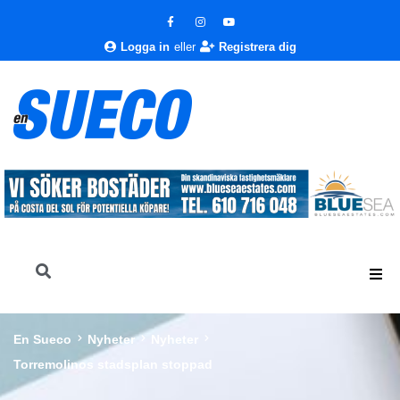
Logga in
eller
Registrera dig
En Sueco
Nyheter
Nyheter
Torremolinos stadsplan stoppad