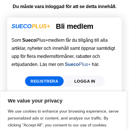
Du måste vara inloggad för att se detta innehåll.
Bli medlem
SUECO
PLUS+
Som
Sueco
Plus+medlem får du tillgång till alla
artiklar, nyheter och innehåll samt öppnar samtidigt
upp för flera medlemsförmåner, rabatter och
erbjudanden. Läs mer om
Sueco
Plus+
här.
REGISTRERA
LOGGA IN
We value your privacy
Förnamn
Email
*
We use cookies to enhance your browsing experience, serve
personalized ads or content, and analyze our traffic. By
clicking "Accept All", you consent to our use of cookies.
Efternamn
Password
*