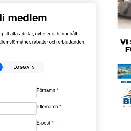
li medlem
till alla artiklar, nyheter och innehåll
edlemsförmåner, rabatter och erbjudanden.
LOGGA IN
Förnamn
Email
*
Efternamn
Password
*
E-post
*