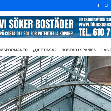
EMSFÖRMÅNER
¿QUÉ PASA?
BOSTAD I SPANIEN
LÄS 
agas saluhall