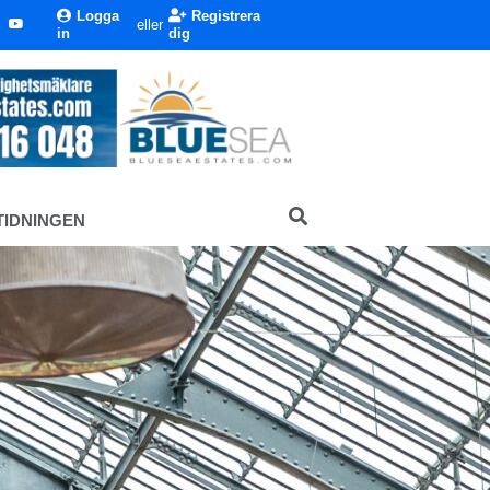
Logga
Registrera
eller
in
dig
TIDNINGEN