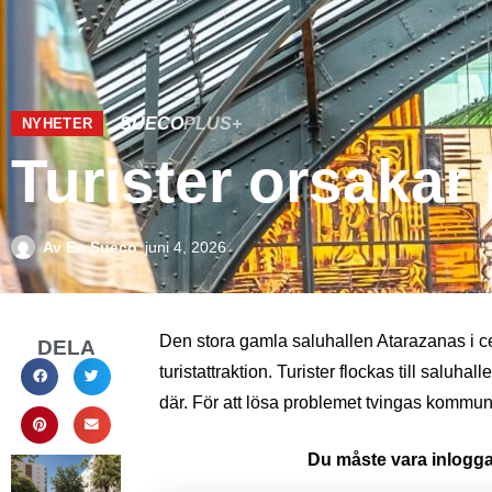
SUECO
PLUS+
NYHETER
Turister orsakar
Av
En Sueco
juni 4, 2026
Den stora gamla saluhallen Atarazanas i cen
DELA
turistattraktion. Turister flockas till saluhal
där. För att lösa problemet tvingas kommun
Du måste vara inloggad