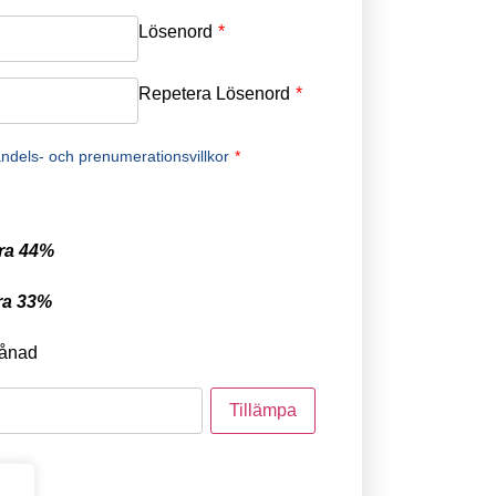
Lösenord
*
Repetera Lösenord
*
ndels- och prenumerationsvillkor
*
ra 44%
ra 33%
ånad
tod