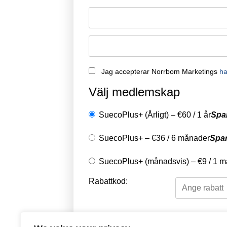
Jag accepterar Norrbom Marketings
ha
Välj medlemskap
SuecoPlus+ (Årligt)
–
€
60
/
1 år
Spa
SuecoPlus+
–
€
36
/
6 månader
Spa
SuecoPlus+ (månadsvis)
–
€
9
/
1 m
Rabattkod:
Välj en betalningsme