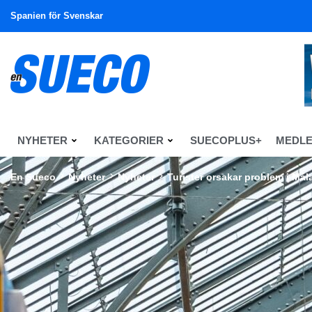
Spanien för Svenskar
NYHETER
KATEGORIER
SUECOPLUS+
MEDL
En Sueco
Nyheter
Nyheter
Turister orsakar problem i Mál