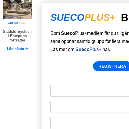
B
SUECO
PLUS+
SUECO
PLUS+
Stadsförnyelsen
Som
Sueco
Plus+medlem får du tillgång 
i Estepona
fortsätter
samt öppnar samtidigt upp för flera m
Läs nästa
Läs mer om
Sueco
Plus+
här.
REGISTRERA
Remember Me