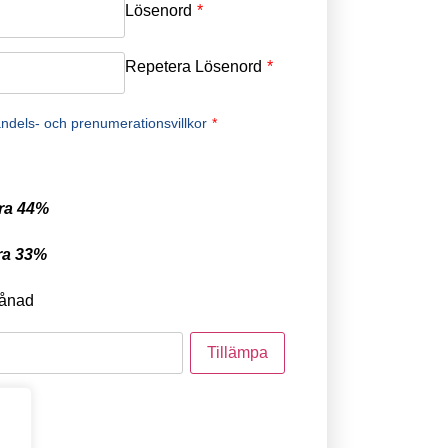
Lösenord
*
Repetera Lösenord
*
ndels- och prenumerationsvillkor
*
ra 44%
ra 33%
ånad
tod