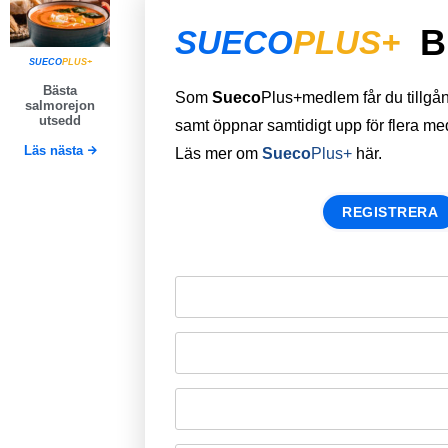
B
SUECO
PLUS+
SUECO
PLUS+
Bästa
Som
Sueco
Plus+medlem får du tillgång 
salmorejon
utsedd
samt öppnar samtidigt upp för flera m
Läs nästa
Läs mer om
Sueco
Plus+
här.
REGISTRERA
Remember Me