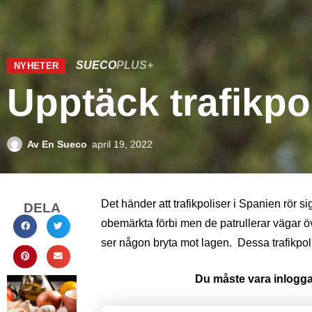
SUECO
PLUS+
NYHETER
Upptäck trafikpol
Av
En Sueco
april 19, 2022
Det händer att trafikpoliser i Spanien rör sig
DELA
obemärkta förbi men de patrullerar vägar öv
ser någon bryta mot lagen. Dessa trafikpo
Du måste vara inloggad