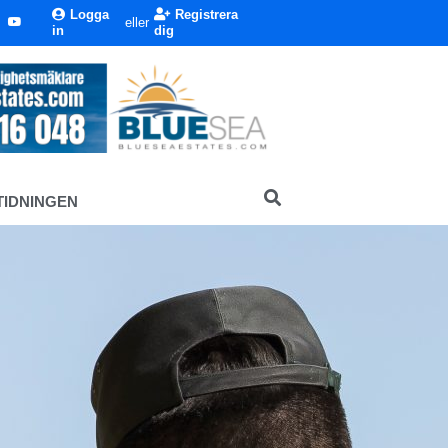
Logga
Registrera
eller
in
dig
TIDNINGEN