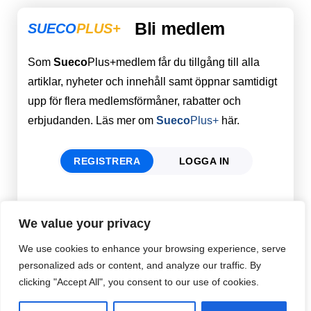
Bli medlem
SUECO
PLUS+
Som
Sueco
Plus+medlem får du tillgång till alla
artiklar, nyheter och innehåll samt öppnar samtidigt
upp för flera medlemsförmåner, rabatter och
erbjudanden. Läs mer om
Sueco
Plus+
här.
REGISTRERA
LOGGA IN
Förnamn
Email
*
We value your privacy
We use cookies to enhance your browsing experience, serve
personalized ads or content, and analyze our traffic. By
Efternamn
Password
*
clicking "Accept All", you consent to our use of cookies.