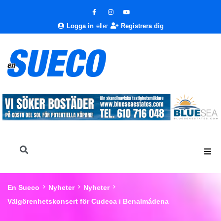
Logga in
eller
Registrera dig
En Sueco
Nyheter
Nyheter
Välgörenhetskonsert för Cudeca i Benalmádena