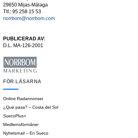
29650 Mijas-Málaga
Tlf.: 95 258 15 53
norrbom@norrbom.com
PUBLICERAD AV:
D.L. MA-126-2001
FÖR LÄSARNA
Online Radannonser
¿Qué pasa? – Costa del Sol
SuecoPlus+
Medlemsförmåner
Nyhetsmail – En Sueco