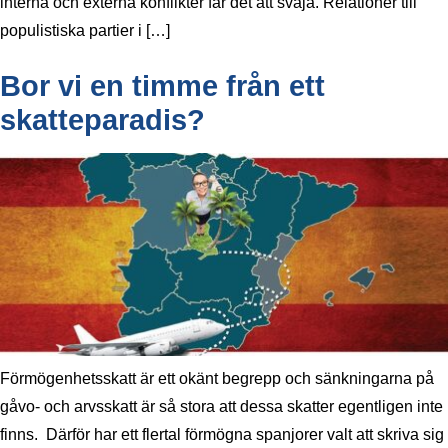
interna och externa konflikter får det att svaja. Relationer till
populistiska partier i […]
Bor vi en timme från ett
skatteparadis?
Förmögenhetsskatt är ett okänt begrepp och sänkningarna på
gåvo- och arvsskatt är så stora att dessa skatter egentligen inte
finns. Därför har ett flertal förmögna spanjorer valt att skriva sig