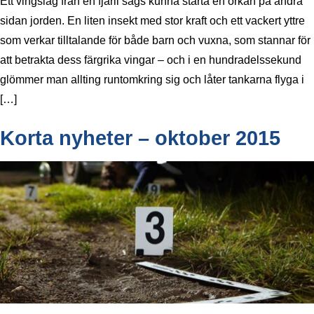
Ett vingslag från en fjäril sägs kunna starta en orkan på andra
sidan jorden. En liten insekt med stor kraft och ett vackert yttre
som verkar tilltalande för både barn och vuxna, som stannar för
att betrakta dess färgrika vingar – och i en hundradelssekund
glömmer man allting runtomkring sig och låter tankarna flyga i
[…]
Korta nyheter – oktober 2015