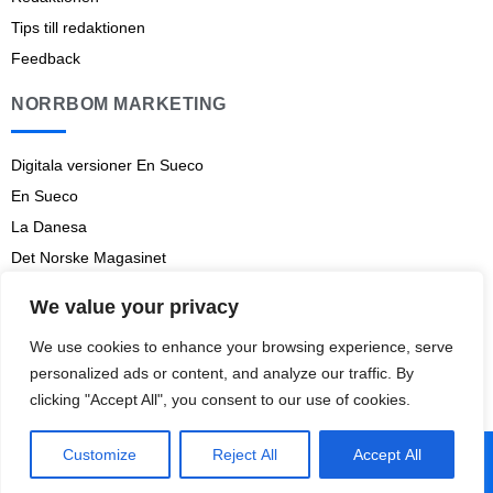
Tips till redaktionen
Feedback
NORRBOM MARKETING
Digitala versioner En Sueco
En Sueco
La Danesa
Det Norske Magasinet
Norrbom Marketing
We value your privacy
Aviso legal
We use cookies to enhance your browsing experience, serve
Prenumerationsvillkor
personalized ads or content, and analyze our traffic. By
clicking "Accept All", you consent to our use of cookies.
Customize
Reject All
Accept All
© 2009-
2026
En Sueco
– Norrbom Marketing.
Designed and developed by
yummp
.