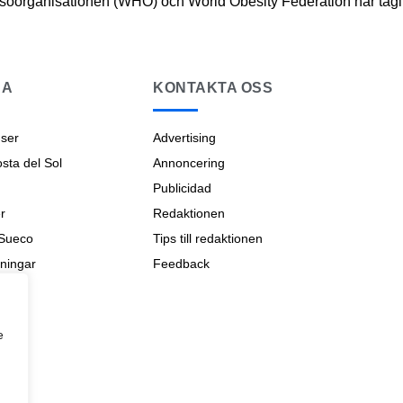
hälsoorganisationen (WHO) och World Obesity Federation har tagit
NA
KONTAKTA OSS
ser
Advertising
ta del Sol
Annoncering
Publicidad
r
Redaktionen
 Sueco
Tips till redaktionen
ningar
Feedback
na
e