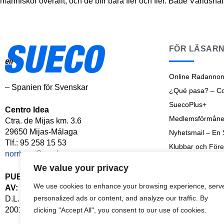
människor överallt, och de blir bara fler och fler. Både Världs
FÖR LÄSAR
Online Radannon
– Spanien för Svenskar
¿Qué pasa? – Cos
SuecoPlus+
Centro Idea
Medlemsförmåne
Ctra. de Mijas km. 3.6
29650 Mijas-Málaga
Nyhetsmail – En
Tlf.: 95 258 15 53
Klubbar och Före
norrbom@norrbom.com
Shoptalk
We value your privacy
Senaste Nyheter
PUBLICERAD
We use cookies to enhance your browsing experience, serv
AV:
Arkiv
personalized ads or content, and analyze our traffic. By
D.L. MA-126-
2001
clicking "Accept All", you consent to our use of cookies.