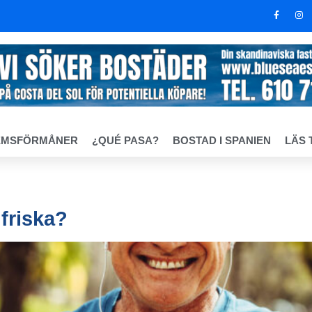
EMSFÖRMÅNER
¿QUÉ PASA?
BOSTAD I SPANIEN
LÄS 
 friska?