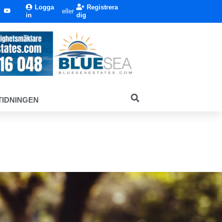
Logga
Registrera
eller
in
dig
TIDNINGEN