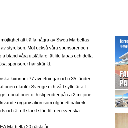
g möjlighet att träffa några av Swea Marbellas
av styrelsen. Möt också våra sponsorer och
 bland våra utställare, ät lite tapas och delta
rösa sponsorer har skänkt.
ska kvinnor i 77 avdelningar och i 35 länder.
tionen utanför Sverige och vårt syfte är att
 ger donationer och stipendier på ca 2 miljoner
drivande organisation som utgör ett nätverk
s och är ett starkt stöd för den svenska
WEA Marbella 20 nästa år.