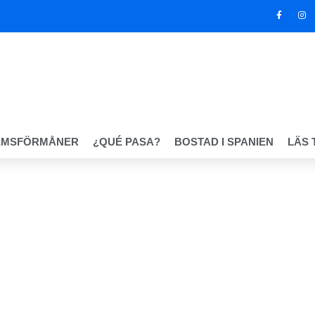
EMSFÖRMÅNER
¿QUÉ PASA?
BOSTAD I SPANIEN
LÄS 
 företag med svensk anknytning på solkusten!