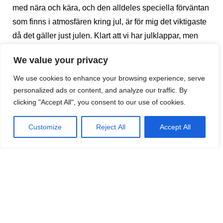
med nära och kära, och den alldeles speciella förväntan
som finns i atmosfären kring jul, är för mig det viktigaste
då det gäller just julen. Klart att vi har julklappar, men
det som sedan lever kvar är att vi har en härlig juletid
We value your privacy
tillsammans. Pepparkaksbaket tillhör också julen för
mig. Att baka tillsammans med barnen har varit en av
We use cookies to enhance your browsing experience, serve
personalized ads or content, and analyze our traffic. By
våra julingredienser. Det fick jag också med mig från
clicking "Accept All", you consent to our use of cookies.
min barndom. Julklappar är alltså inte det viktigaste för
mig (även om jag erkänner att jag gärna tar emot en och
Customize
Reject All
Accept All
en annan julklapp och även ger). Däremot att sjunga
och spela och vara tillsammans, det hör julen till.
En tradition kan förändras och ändå kännas bra. I min
familj är vi av blandade nationaliteter. Vi är en familj från
Sverige, Spanien och England. Min man och jag har
kommit överens om att vartannat år åka till mina
föräldrar i Sverige och firar svensk jul med dem, min