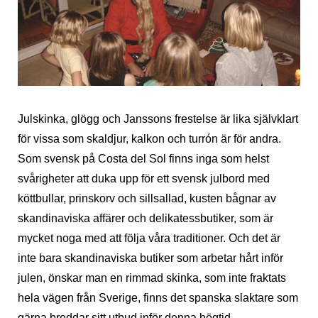
Julskinka, glögg och Janssons frestelse är lika självklart
för vissa som skaldjur, kalkon och turrón är för andra.
Som svensk på Costa del Sol finns inga som helst
svårigheter att duka upp för ett svensk julbord med
köttbullar, prinskorv och sillsallad, kusten bågnar av
skandinaviska affärer och delikatessbutiker, som är
mycket noga med att följa våra traditioner. Och det är
inte bara skandinaviska butiker som arbetar hårt inför
julen, önskar man en rimmad skinka, som inte fraktats
hela vägen från Sverige, finns det spanska slaktare som
gärna breddar sitt utbud inför denna högtid.