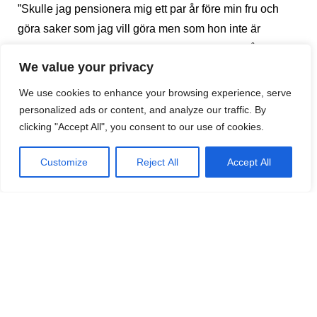
”Skulle jag pensionera mig ett par år före min fru och
göra saker som jag vill göra men som hon inte är
intresserad av? Kanske skulle jag göra som Stålfarfar
We value your privacy
och cykla, fast till lägenheten i Spanien istället för till
Jerusalem?”, löd tankegångarna.
We use cookies to enhance your browsing experience, serve
Jans fru stöttade hans idé fullt ut. Under den kommande
personalized ads or content, and analyze our traffic. By
clicking "Accept All", you consent to our use of cookies.
hösten och vintern lät han idén mogna och i april 2014
hade han beslutat sig. Han kontaktade cykelbutiken och
Customize
Reject All
Accept All
hörde vilken cykel samt övrig utrustning de
rekommenderade. Cykeln beställdes. I maj sa Jan upp
sig, från jobbet där han arbetat i 24 år och så sadlade
han helt enkelt om och blev pensionär, vid 62-plus-ålder.
Behöver inte vara proffs
Många trodde nog att Jan var en inbiten cyklist men
sanningen var att han tidigare bara hade en gammal