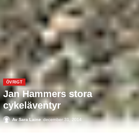
ÖVRIGT
Jan Hammers stora
cykeläventyr
Av
Sara Laine
december 31, 2014