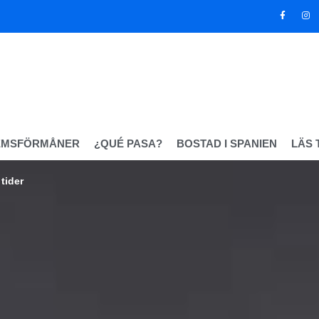
EMSFÖRMÅNER
¿QUÉ PASA?
BOSTAD I SPANIEN
LÄS 
tider