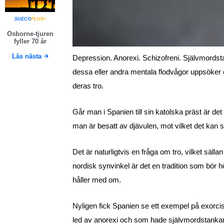
SUECO
PLUS+
Osborne-tjuren
fyller 70 år
Läs nästa
Depression. Anorexi. Schizofreni. Självmords
dessa eller andra mentala flodvågor uppsöker en
deras tro.
Går man i Spanien till sin katolska präst är det
man är besatt av djävulen, mot vilket det kan s
Det är naturligtvis en fråga om tro, vilket säll
nordisk synvinkel är det en tradition som bör hö
håller med om.
Nyligen fick Spanien se ett exempel på exorcis
led av anorexi och som hade självmordstankar.